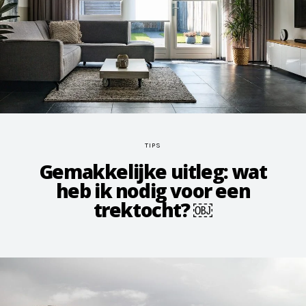
TIPS
Gemakkelijke uitleg: wat
heb ik nodig voor een
trektocht? ￼