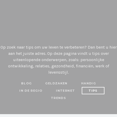
Op zoek naar tips om uw leven te verbeteren? Dan bent u hier
aan het juiste adres. Op deze pagina vindt u tips over
uiteenlopende onderwerpen, zoals: persoonlijke
ontwikkeling, relaties, gezondheid, financiën, werk of
levensstijl.
BLOG
GELDZAKEN
HANDIG
IN DE REGIO
INTERNET
TIPS
TRENDS