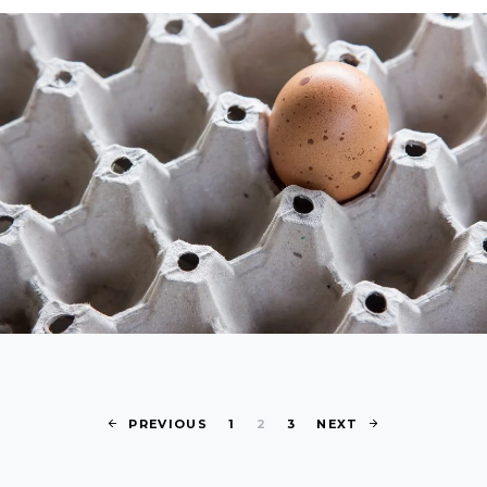
Berichten pagi
PREVIOUS
1
2
3
NEXT