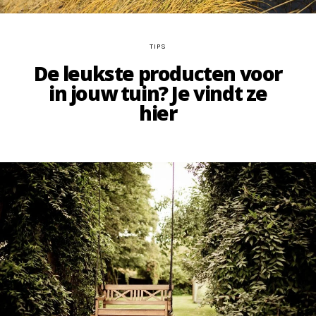
TIPS
De leukste producten voor
in jouw tuin? Je vindt ze
hier