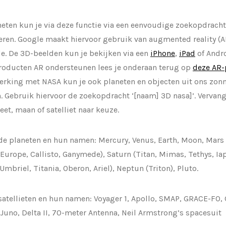
eten kun je via deze functie via een eenvoudige zoekopdrach
en. Google maakt hiervoor gebruik van augmented reality (AR
e. De 3D-beelden kun je bekijken via een
iPhone
,
iPad
of Andro
roducten AR ondersteunen lees je onderaan terug op
deze AR-
king met NASA kun je ook planeten en objecten uit ons zonn
. Gebruik hiervoor de zoekopdracht ‘[naam] 3D nasa]’. Vervan
eet, maan of satelliet naar keuze.
 de planeten en hun namen: Mercury, Venus, Earth, Moon, Mars
(Europe, Callisto, Ganymede), Saturn (Titan, Mimas, Tethys, Ia
Umbriel, Titania, Oberon, Ariel), Neptun (Triton), Pluto.
 satellieten en hun namen: Voyager 1, Apollo, SMAP, GRACE-FO, C
 Juno, Delta II, 70-meter Antenna, Neil Armstrong’s spacesuit