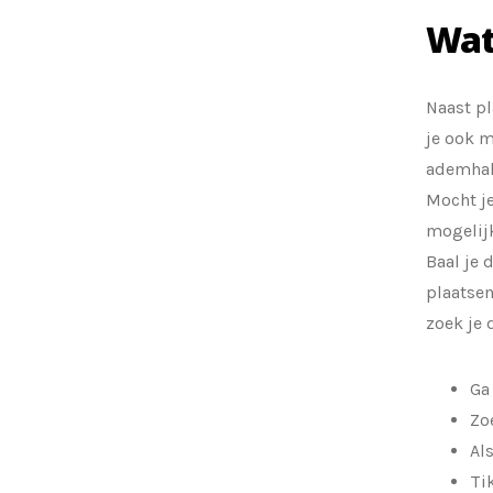
Wat
Naast pl
je ook m
ademhal
Mocht je
mogelijk
Baal je 
plaatsen
zoek je 
Ga
Zo
Al
Ti