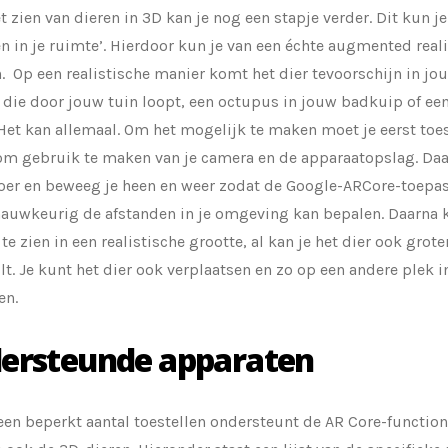
t zien van dieren in 3D kan je nog een stapje verder. Dit kun j
n in je ruimte’. Hierdoor kun je van een échte augmented reali
. Op een realistische manier komt het dier tevoorschijn in j
die door jouw tuin loopt, een octupus in jouw badkuip of een
 Het kan allemaal. Om het mogelijk te maken moet je eerst t
m gebruik te maken van je camera en de apparaatopslag. Daar
loer en beweeg je heen en weer zodat de Google-ARCore-toep
nauwkeurig de afstanden in je omgeving kan bepalen. Daarna kr
 te zien in een realistische grootte, al kan je het dier ook grot
ilt. Je kunt het dier ook verplaatsen en zo op een andere plek 
en.
ersteunde apparaten
een beperkt aantal toestellen ondersteunt de AR Core-function