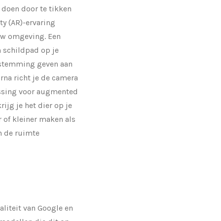
e doen door te tikken
ty (AR)-ervaring
ouw omgeving. Een
 schildpad op je
oestemming geven aan
na richt je de camera
assing voor augmented
ijg je het dier op je
er of kleiner maken als
in de ruimte
aliteit van Google en