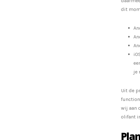
daarmee 
dit mom
An
An
An
iO
ee
je
Uit de p
function
wij aan 
olifant 
Pla