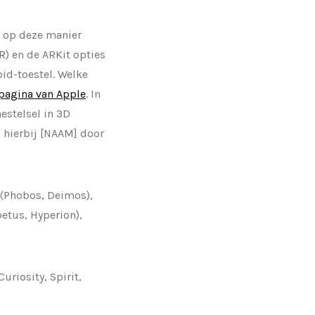
t op deze manier
) en de ARKit opties
id-toestel. Welke
pagina van Apple
. In
estelsel in 3D
g hierbij [NAAM] door
 (Phobos, Deimos),
petus, Hyperion),
uriosity, Spirit,