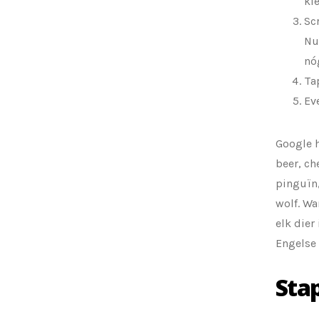
ki
Scr
Nu
nó
Ta
Ev
Google h
beer, ch
pinguïn,
wolf. W
elk dier
Engelse
Stap