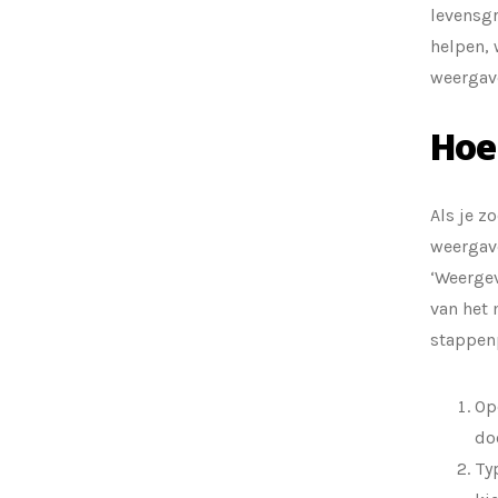
levensgr
helpen, 
weergave
Hoe 
Als je zo
weergave
‘Weergev
van het 
stappen
Ope
do
Typ