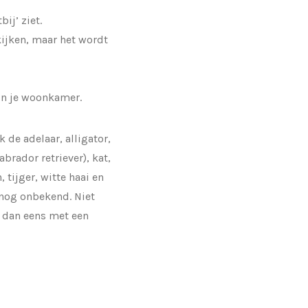
bij’ ziet.
kijken, maar het wordt
 in je woonkamer.
 de adelaar, alligator,
brador retriever), kat,
tijger, witte haai en
nog onbekend. Niet
t dan eens met een