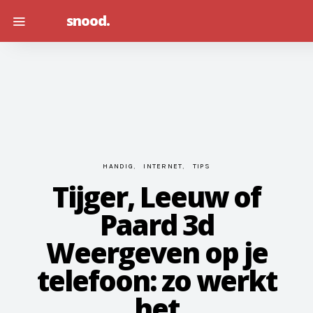
snood.
HANDIG
INTERNET
TIPS
Tijger, Leeuw of
Paard 3d
Weergeven op je
telefoon: zo werkt
het