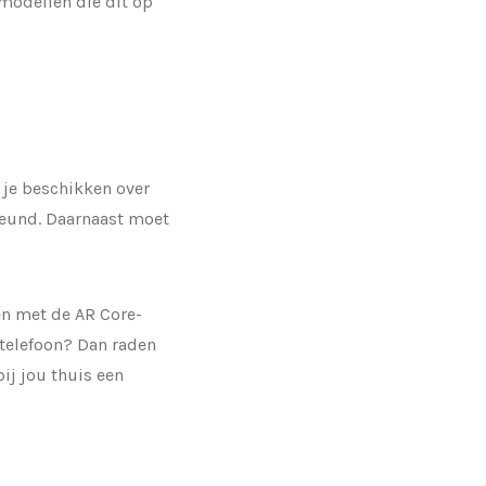
 modellen die dit op
 je beschikken over
steund. Daarnaast moet
en met de AR Core-
 telefoon? Dan raden
ij jou thuis een