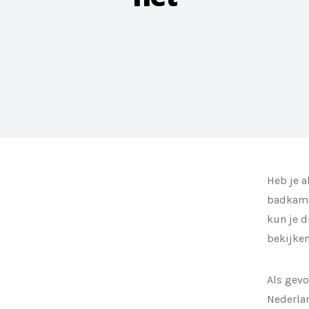
Heb je a
badkamer
kun je d
bekijken
Als gevo
Nederlan