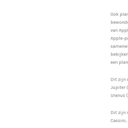
Ook plan
bewonder
van Appl
Apple-p
samenwer
bekijken
een plan
Dit zijn
Jupiter 
Uranus (
Dit zijn
Cassini,