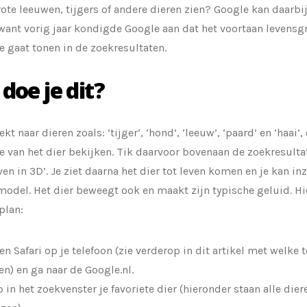
ote leeuwen, tijgers of andere dieren zien? Google kan daarbi
want vorig jaar kondigde Google aan dat het voortaan levensgr
 gaat tonen in de zoekresultaten.
doe je dit?
ekt naar dieren zoals: ’tijger’, ‘hond’, ‘leeuw’, ‘paard’ en ‘haai’
 van het dier bekijken. Tik daarvoor bovenaan de zoekresultat
en in 3D’. Je ziet daarna het dier tot leven komen en je kan i
model. Het dier beweegt ook en maakt zijn typische geluid. H
plan:
n Safari op je telefoon (zie verderop in dit artikel met welke t
en) en ga naar de Google.nl.
 in het zoekvenster je favoriete dier (hieronder staan alle dier