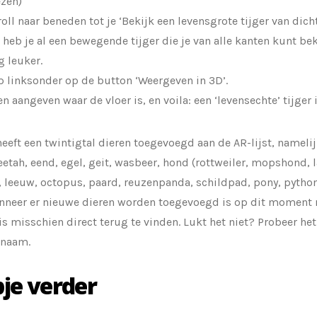
ezen)
oll naar beneden tot je ‘Bekijk een levensgrote tijger van dicht
 heb je al een bewegende tijger die je van alle kanten kunt be
g leuker.
p linksonder op de button ‘Weergeven in 3D’.
en aangeven waar de vloer is, en voila: een ‘levensechte’ tijger
eeft een twintigtal dieren toegevoegd aan de AR-lijst, namelijk
eetah, eend, egel, geit, wasbeer, hond (rottweiler, mopshond, la
 leeuw, octopus, paard, reuzenpanda, schildpad, pony, python, 
anneer er nieuwe dieren worden toegevoegd is op dit moment 
 is misschien direct terug te vinden. Lukt het niet? Probeer he
 naam.
je verder