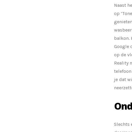
Naast he
op ‘Tone
genieten
wasbeer 
balkon.
Google o
op de v
Reality 
telefoon
je dat w
neerzett
Ond
Slechts 