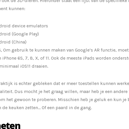
ook de 3D-dieren. Hieronder staat een lijst van de specifieke
ent kunnen:
droid device emulators
droid (Google Play)
droid (China)
S, Om gebruik te kunnen maken van Google’s AR functie, moet
n iPhone 6S, 7, 8, X, of 11. Ook de meeste iPads worden onder
 minimaal iOS11 draaien.
raktijk is echter gebleken dat er meer toestellen kunnen werk
aliteit. Dus mocht je het graag willen, maar heb je een andere
om het gewoon te proberen. Misschien heb je geluk en kun je b
in de keuken zetten… Of een paard in de gang.
neten