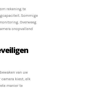
k om rekening te
lagcapaciteit. Sommige
 monitoring. Overweeg
 camera onopvallend
veiligen
n bewaken van uw
 camera kiest, elk
rete manier te