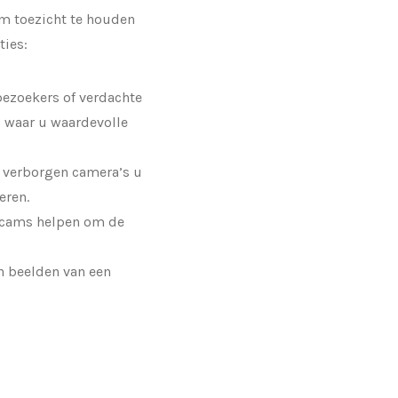
m toezicht te houden
ties:
ezoekers of verdachte
s waar u waardevolle
n verborgen camera’s u
eren.
pycams helpen om de
n beelden van een