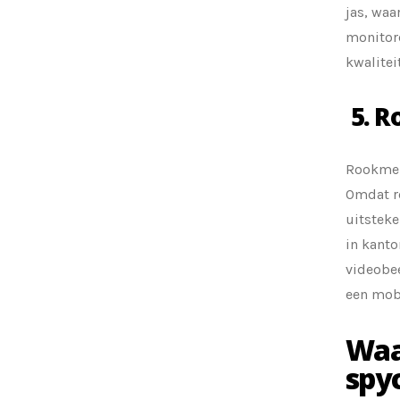
jas, waa
monitor
kwalitei
5. R
Rookmel
Omdat r
uitsteke
in kanto
videobe
een mobi
Waar
spy