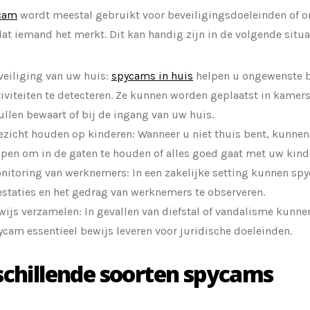
cam
wordt meestal gebruikt voor beveiligingsdoeleinden of o
at iemand het merkt. Dit kan handig zijn in de volgende situa
veiliging van uw huis:
spycams in huis
helpen u ongewenste b
tiviteiten te detecteren. Ze kunnen worden geplaatst in kamer
ullen bewaart of bij de ingang van uw huis.
ezicht houden op kinderen: Wanneer u niet thuis bent, kunne
lpen om in de gaten te houden of alles goed gaat met uw kind
nitoring van werknemers: In een zakelijke setting kunnen s
estaties en het gedrag van werknemers te observeren.
wijs verzamelen: In gevallen van diefstal of vandalisme kunne
ycam essentieel bewijs leveren voor juridische doeleinden.
schillende soorten spycams