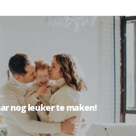
OG
aar nog leuker te maken!