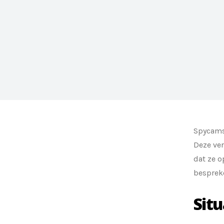
Spycams
Deze ver
dat ze o
bespreke
Sit