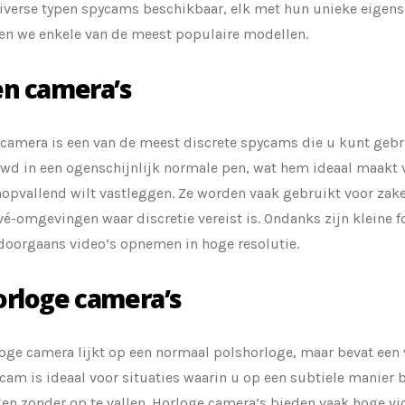
diverse typen spycams beschikbaar, elk met hun unieke eigen
en we enkele van de meest populaire modellen.
en camera’s
camera is een van de meest discrete spycams die u kunt gebr
d in een ogenschijnlijk normale pen, wat hem ideaal maakt v
nopvallend wilt vastleggen. Ze worden vaak gebruikt voor zak
ivé-omgevingen waar discretie vereist is. Ondanks zijn kleine 
doorgaans video’s opnemen in hoge resolutie.
orloge camera’s
oge camera lijkt op een normaal polshorloge, maar bevat een
cam is ideaal voor situaties waarin u op een subtiele manier 
en zonder op te vallen. Horloge camera’s bieden vaak hoge vi