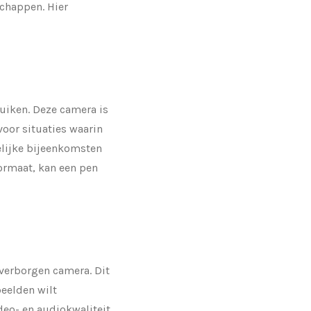
schappen. Hier
uiken. Deze camera is
oor situaties waarin
elijke bijeenkomsten
formaat, kan een pen
 verborgen camera. Dit
beelden wilt
deo- en audiokwaliteit