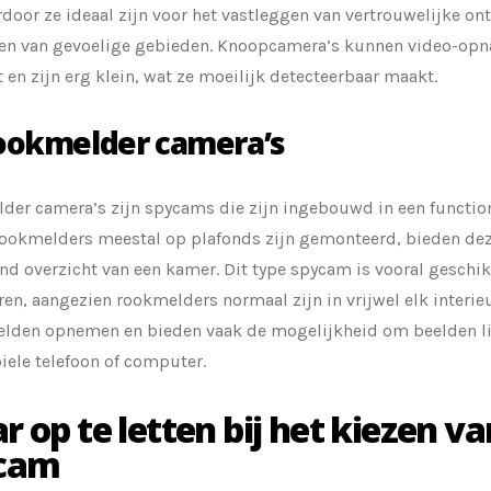
rdoor ze ideaal zijn voor het vastleggen van vertrouwelijke o
en van gevoelige gebieden. Knoopcamera’s kunnen video-op
t en zijn erg klein, wat ze moeilijk detecteerbaar maakt.
ookmelder camera’s
der camera’s zijn spycams die zijn ingebouwd in een functio
ookmelders meestal op plafonds zijn gemonteerd, bieden dez
nd overzicht van een kamer. Dit type spycam is vooral geschik
ren, aangezien rookmelders normaal zijn in vrijwel elk interi
elden opnemen en bieden vaak de mogelijkheid om beelden li
ele telefoon of computer.
 op te letten bij het kiezen v
cam