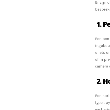
Er zijn 
besprek
1. P
Een pen 
ingebouw
u iets o
of in pr
camera 
2. H
Een horl
type spy
vastlegg