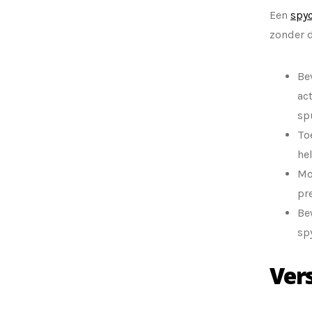
Een
spy
zonder d
Be
ac
sp
To
he
Mo
pr
Be
sp
Ver