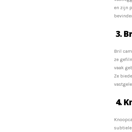
en zijn 
bevinde
3. B
Bril cam
ze gefil
vaak geb
Ze biede
vastgel
4. K
Knoopca
subtiele