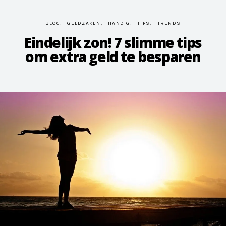
BLOG
GELDZAKEN
HANDIG
TIPS
TRENDS
Eindelijk zon! 7 slimme tips
om extra geld te besparen