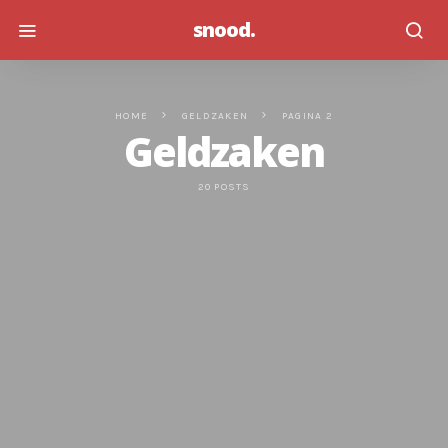
snood.
HOME
GELDZAKEN
PAGINA 2
Geldzaken
20 POSTS