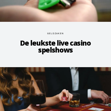
GELDZAKEN
De leukste live casino
spelshows