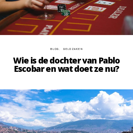
BLOG
GELDZAKEN
Wie is de dochter van Pablo
Escobar en wat doet ze nu?