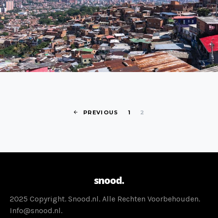
Berichten pagi
PREVIOUS
1
2
snood.
2025 Copyright. Snood.nl. Alle Rechten Voorbehouden.
Info@snood.nl.