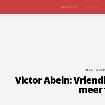
GELDZAKEN
INTERNET
BLOG
GELDZ
Victor Abeln: Vriend
meer f