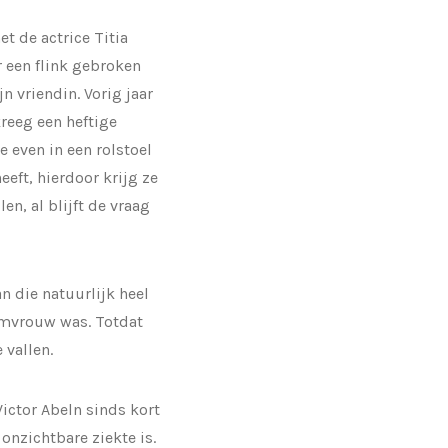
et de actrice Titia
r een flink gebroken
n vriendin. Vorig jaar
kreeg een heftige
 even in een rolstoel
ft, hierdoor krijg ze
n, al blijft de vraag
n die natuurlijk heel
oomvrouw was. Totdat
 vallen.
 Victor Abeln sinds kort
onzichtbare ziekte is.