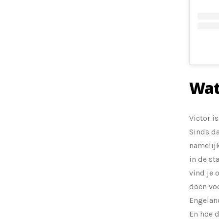
Wat
Victor i
Sinds da
namelijk
in de st
vind je
doen voo
Engeland
En hoe d