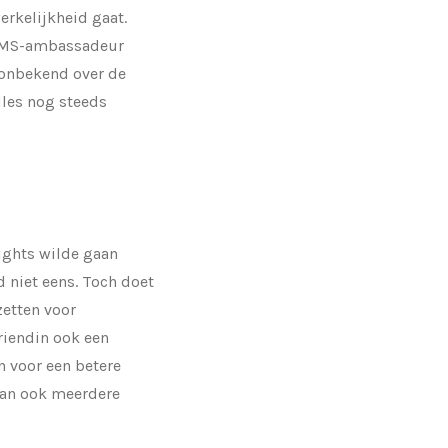
erkelijkheid gaat.
als MS-ambassadeur
 onbekend over de
alles nog steeds
lights wilde gaan
d niet eens. Toch doet
zetten voor
riendin ook een
n voor een betere
 dan ook meerdere