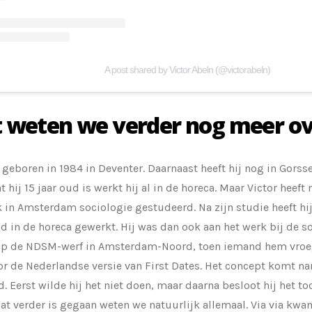
A post shared by Victor Abeln (@victorabeln)
 weten we verder nog meer ov
s geboren in 1984 in Deventer. Daarnaast heeft hij nog in Gors
t hij 15 jaar oud is werkt hij al in de horeca. Maar Victor heeft
 in Amsterdam sociologie gestudeerd. Na zijn studie heeft h
ad in de horeca gewerkt. Hij was dan ook aan het werk bij de so
 op de NDSM-werf in Amsterdam-Noord, toen iemand hem vroeg
r de Nederlandse versie van First Dates. Het concept komt nam
. Eerst wilde hij het niet doen, maar daarna besloot hij het t
at verder is gegaan weten we natuurlijk allemaal. Via via kwam