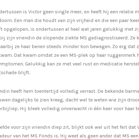
ertussen is Victor geen single meer, en heeft hij een relatie m
orn. Een man die houdt van zijn vrijheid en die een paar kee
ft opgelopen, is ondertussen al heel wat jaren gelukkig met zij
bij zijn vriendin de slopende ziekte MS gediagnostiseerd. Ze 
aarbij ze haar benen steeds minder kon bewegen. Zo erg dat ze
 kwam. Dat kwam omdat ze een MS-plek op haar ruggenmerk hee
ymptomen. Gelukkig kan ze met veel rust en medicatie herstelle
tschade blijft.
endin heeft hem toentertijd volledig verrast. De bekende barma
uwen dagelijks te zien kreeg, dacht wel te weten wie zijn dr
orbijliep. Hij bleek volledig onverwacht in één keer voor haar te
iefde voor zijn vriendin diep zit, blijkt ook wel uit het feit dat
eur van het MS Fonds is. Hij weet als geen ander dat MS een 