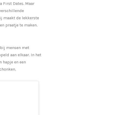
 First Dates. Maar
verschillende
ij maakt de lekkerste
en praatje te maken.
rbij mensen met
eld aan elkaar. In het
n hapje en een
schonken.