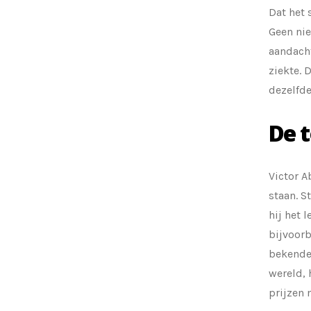
Dat het 
Geen nie
aandacht
ziekte. 
dezelfde
De 
Victor A
staan. S
hij het 
bijvoorb
bekende 
wereld, 
prijzen