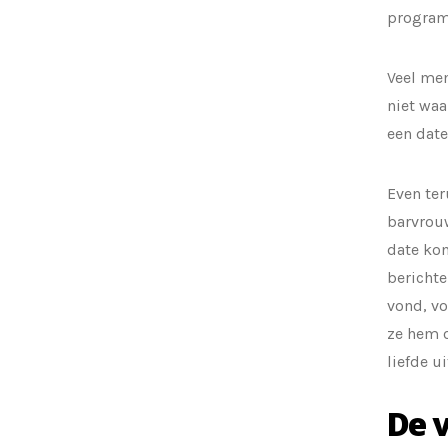
program
Veel men
niet waa
een date
Even ter
barvrou
date kon
berichte
vond, vo
ze hem o
liefde 
De v