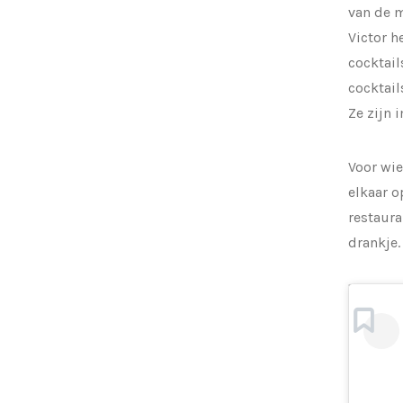
van de m
Victor h
cocktail
cocktail
Ze zijn 
Voor wi
elkaar o
restaura
drankje.