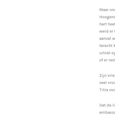
Maar ond
Hoogendo
hart hee
werd er 
aanval w
terecht
uitval-s
of er res
Zijn vri
veel vro
Titia vo
Dat de l
ambassad