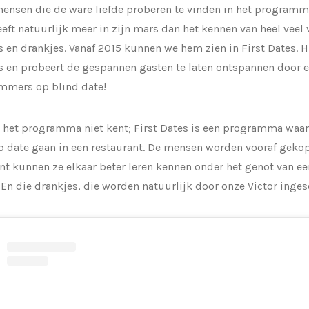
ensen die de ware liefde proberen te vinden in het programma
eeft natuurlijk meer in zijn mars dan het kennen van heel veel 
s en drankjes. Vanaf 2015 kunnen we hem zien in First Dates. H
s en probeert de gespannen gasten te laten ontspannen door e
immers op blind date!
e het programma niet kent; First Dates is een programma waa
p date gaan in een restaurant. De mensen worden vooraf gekopp
nt kunnen ze elkaar beter leren kennen onder het genot van ee
 En die drankjes, die worden natuurlijk door onze Victor inge