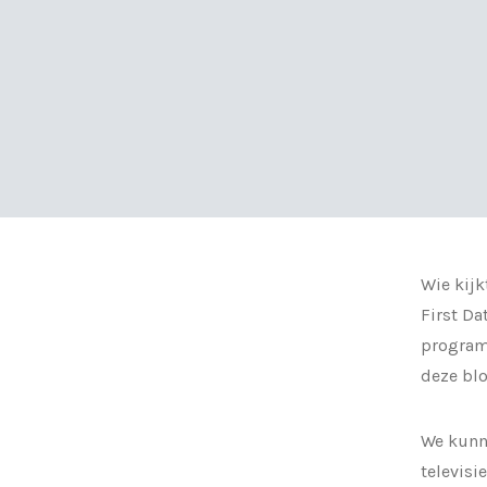
Wie kij
First Da
programm
deze blo
We kunne
televisi