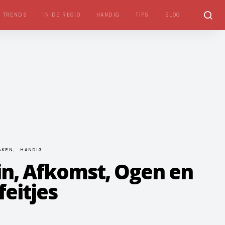
TRENDS
IN DE REGIO
HANDIG
TIPS
BLOG
AKEN
HANDIG
in, Afkomst, Ogen en
eitjes