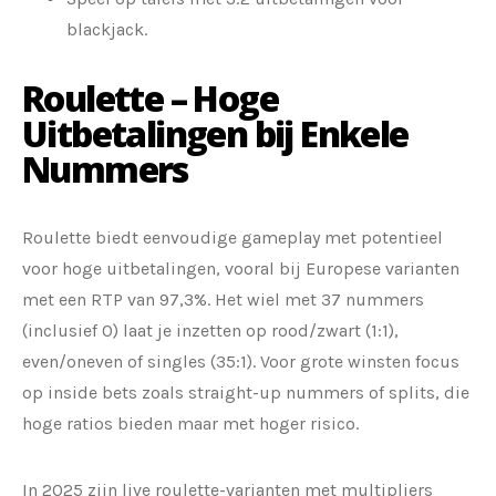
blackjack.
Roulette – Hoge
Uitbetalingen bij Enkele
Nummers
Roulette biedt eenvoudige gameplay met potentieel
voor hoge uitbetalingen, vooral bij Europese varianten
met een RTP van 97,3%. Het wiel met 37 nummers
(inclusief 0) laat je inzetten op rood/zwart (1:1),
even/oneven of singles (35:1). Voor grote winsten focus
op inside bets zoals straight-up nummers of splits, die
hoge ratios bieden maar met hoger risico.
In 2025 zijn live roulette-varianten met multipliers