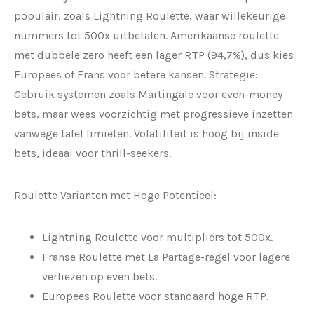
populair, zoals Lightning Roulette, waar willekeurige
nummers tot 500x uitbetalen. Amerikaanse roulette
met dubbele zero heeft een lager RTP (94,7%), dus kies
Europees of Frans voor betere kansen. Strategie:
Gebruik systemen zoals Martingale voor even-money
bets, maar wees voorzichtig met progressieve inzetten
vanwege tafel limieten. Volatiliteit is hoog bij inside
bets, ideaal voor thrill-seekers.
Roulette Varianten met Hoge Potentieel:
Lightning Roulette voor multipliers tot 500x.
Franse Roulette met La Partage-regel voor lagere
verliezen op even bets.
Europees Roulette voor standaard hoge RTP.