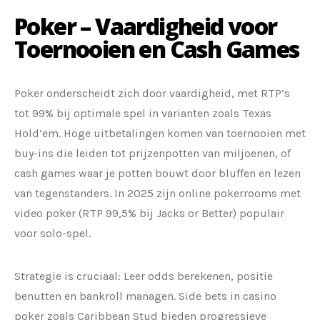
Poker – Vaardigheid voor
Toernooien en Cash Games
Poker onderscheidt zich door vaardigheid, met RTP’s
tot 99% bij optimale spel in varianten zoals Texas
Hold’em. Hoge uitbetalingen komen van toernooien met
buy-ins die leiden tot prijzenpotten van miljoenen, of
cash games waar je potten bouwt door bluffen en lezen
van tegenstanders. In 2025 zijn online pokerrooms met
video poker (RTP 99,5% bij Jacks or Better) populair
voor solo-spel.
Strategie is cruciaal: Leer odds berekenen, positie
benutten en bankroll managen. Side bets in casino
poker zoals Caribbean Stud bieden progressieve