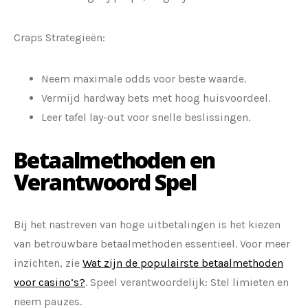
Craps Strategieën:
Neem maximale odds voor beste waarde.
Vermijd hardway bets met hoog huisvoordeel.
Leer tafel lay-out voor snelle beslissingen.
Betaalmethoden en
Verantwoord Spel
Bij het nastreven van hoge uitbetalingen is het kiezen
van betrouwbare betaalmethoden essentieel. Voor meer
inzichten, zie
Wat zijn de populairste betaalmethoden
voor casino’s?
. Speel verantwoordelijk: Stel limieten en
neem pauzes.