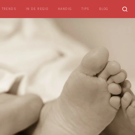
TRENDS
IN DE REGIO
HANDIG
TIPS
BLOG