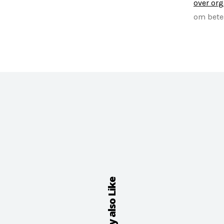
over org
om beter
You May also Like