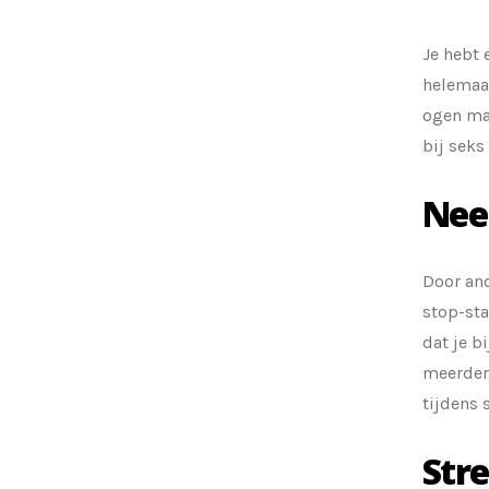
Je hebt 
helemaal
ogen mas
bij seks
Neem
Door and
stop-sta
dat je b
meerdere
tijdens 
Stre