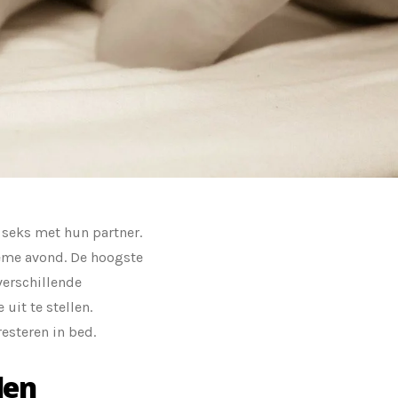
 seks met hun partner.
eme avond. De hoogste
verschillende
uit te stellen.
esteren in bed.
den