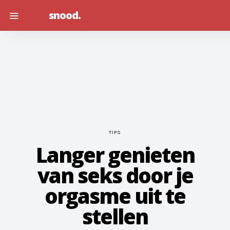
snood.
TIPS
Langer genieten
van seks door je
orgasme uit te
stellen