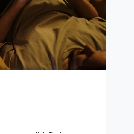
BLOG
HANDIG