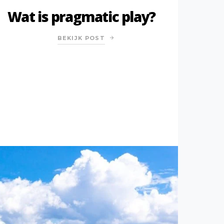
Wat is pragmatic play?
BEKIJK POST