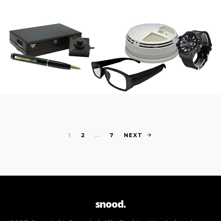
Berichten pagi
1
2
…
7
NEXT
snood.