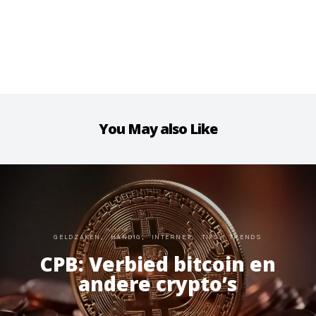
You May also Like
GELDZAKEN
HANDIG
INTERNET
TIPS
TRENDS
CPB: Verbied bitcoin en
andere crypto’s