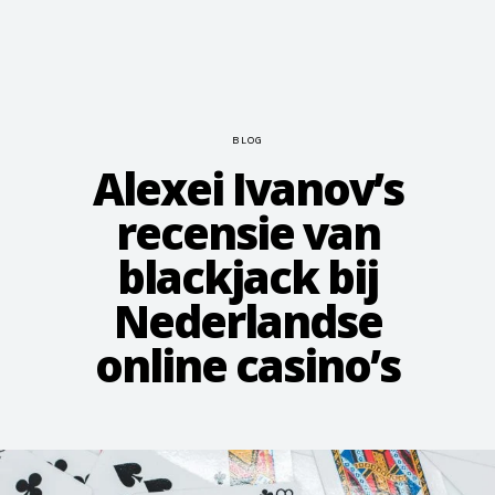
BLOG
Alexei Ivanov’s
recensie van
blackjack bij
Nederlandse
online casino’s