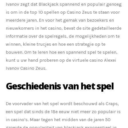
Ivanov zegt dat Blackjack spannend en populair genoeg
is om in de top 10 spellen op Casino Zeus te staan voor
meerdere jaren. En voor het gemak van bezoekers en
nieuwkomers in het casino, bevat de site gedetailleerde
informatie over de spelregels, de mogelijkheden om te
winnen, kleine trucjes en hoe een strategie op te
bouwen. Om te leren hoe een spannend spel te spelen,
kunt u uw hand proberen op de virtuele casino Alexei
Ivanov Casino Zeus.
Geschiedenis van het spel
De voorvader van het spel wordt beschouwd als Craps,
een spel dat sinds de 18e eeuw niet meer zo populair is
in casino’s. Maar tegen het midden van de jaren 50
groeide de populariteit van blackjack exponentieel in