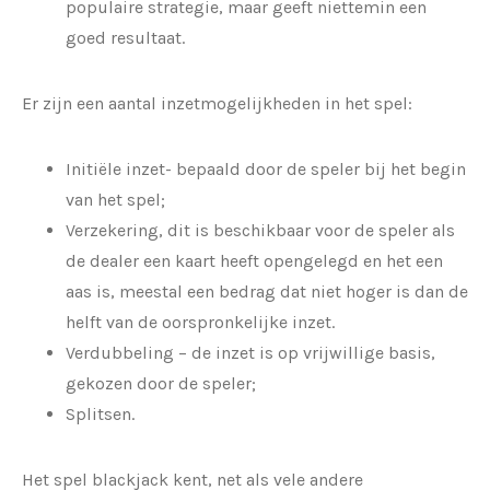
populaire strategie, maar geeft niettemin een
goed resultaat.
Er zijn een aantal inzetmogelijkheden in het spel:
Initiële inzet- bepaald door de speler bij het begin
van het spel;
Verzekering, dit is beschikbaar voor de speler als
de dealer een kaart heeft opengelegd en het een
aas is, meestal een bedrag dat niet hoger is dan de
helft van de oorspronkelijke inzet.
Verdubbeling – de inzet is op vrijwillige basis,
gekozen door de speler;
Splitsen.
Het spel blackjack kent, net als vele andere