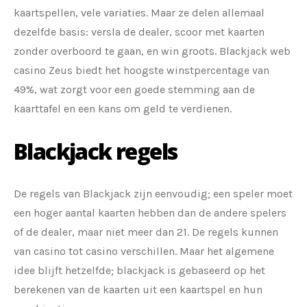
kaartspellen, vele variaties. Maar ze delen allemaal
dezelfde basis: versla de dealer, scoor met kaarten
zonder overboord te gaan, en win groots. Blackjack web
casino Zeus biedt het hoogste winstpercentage van
49%, wat zorgt voor een goede stemming aan de
kaarttafel en een kans om geld te verdienen.
Blackjack regels
De regels van Blackjack zijn eenvoudig; een speler moet
een hoger aantal kaarten hebben dan de andere spelers
of de dealer, maar niet meer dan 21. De regels kunnen
van casino tot casino verschillen. Maar het algemene
idee blijft hetzelfde; blackjack is gebaseerd op het
berekenen van de kaarten uit een kaartspel en hun