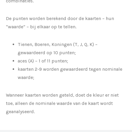
combinaties.
De punten worden berekend door de kaarten – hun
“waarde” – bij elkaar op te tellen.
Tienen, Boeren, Koningen (T, J, Q, K) –
gewaardeerd op 10 punten;
aces (A) – 1 of 11 punten;
kaarten 2-9 worden gewaardeerd tegen nominale
waarde;
Wanneer kaarten worden geteld, doet de kleur er niet
toe, alleen de nominale waarde van de kaart wordt
geanalyseerd.